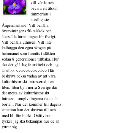
vill vårda och
bevara ett älskat
timmerhus i
nordligaste
Ångermanland. Vill behålla
övervåningens 50-talskök och
återställa inredningen för övrigt.
Vill behålla uthusen. Vill inte
kalhugga den egna skogen på
hemmanet som funnits i släkten
sedan 8 generationer tillbaka. Hur
ska det gå? Jag är arkitekt och jag
är utbo. ○○○○○○○○○○○○○ Här
beskrivs också vådan av att vara
kulturhistoriskt intresserad i en
liten, liten by i norra Sverige där
det mesta av kulturhistoriskt
intresse i omgivningarna redan är
borta... När det kommer till dagens
situation kan det skrivna till och
med bli lite bitskt. Orättvisor
tycker jag ska bekämpas hur de än
yttrar sig.