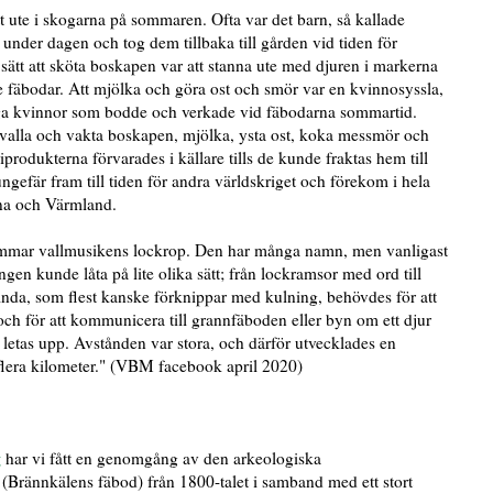
tt ute i skogarna på sommaren. Ofta var det barn, så kallade
under dagen och tog dem tillbaka till gården vid tiden för
sätt att sköta boskapen var att stanna ute med djuren i markerna
 fäbodar. Att mjölka och göra ost och smör var en kvinnosyssla,
unga kvinnor som bodde och verkade vid fäbodarna sommartid.
t valla och vakta boskapen, mjölka, ysta ost, koka messmör och
produkterna förvarades i källare tills de kunde fraktas hem till
ngefär fram till tiden för andra världskriget och förekom i hela
na och Värmland.
ammar vallmusikens lockrop. Den har många namn, men vanligast
gen kunde låta på lite olika sätt; från lockramsor med ord till
nda, som flest kanske förknippar med kulning, behövdes för att
ch för att kommunicera till grannfäboden eller byn om ett djur
 letas upp. Avstånden var stora, och därför utvecklades en
flera kilometer." (VBM facebook april 2020)
g
har vi fått en genomgång av den arkeologiska
Brännkälens fäbod) från 1800-talet i samband med ett stort