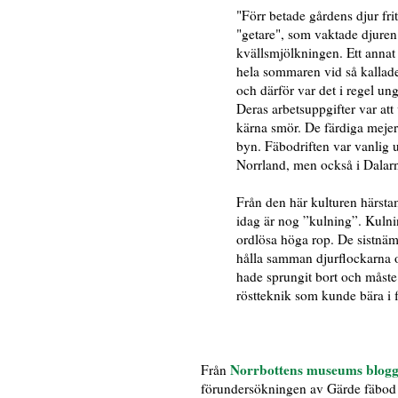
"Förr betade gårdens djur fri
"getare", som vaktade djuren 
kvällsmjölkningen. Ett annat 
hela sommaren vid så kallade
och därför var det i regel 
Deras arbetsuppgifter var at
kärna smör. De färdiga mejeri
byn. Fäbodriften var vanlig u
Norrland, men också i Dalar
Från den här kulturen härst
idag är nog ”kulning”. Kulnin
ordlösa höga rop. De sistnäm
hålla samman djurflockarna o
hade sprungit bort och måste
röstteknik som kunde bära i 
Norrbottens museums blog
Från
förundersökningen av Gärde fäbod (