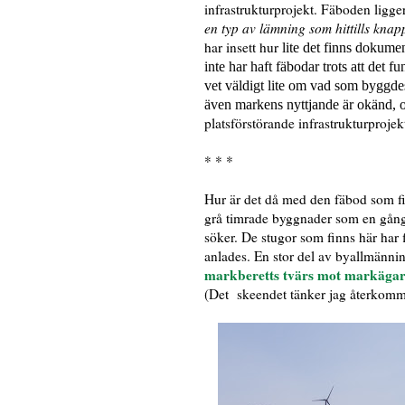
infrastrukturprojekt. Fäboden ligge
en typ av lämning som hittills knap
har insett hur
lite det finns dokume
inte har haft fäbodar trots att det f
vet väldigt lite om vad som byggde
även markens nyttjande är okänd, om 
platsförstörande infrastrukturprojekt
* * *
Hur är det då med den fäbod som fi
grå timrade byggnader som en gång
söker. De stugor som finns här har fl
anlades. En stor del av byallmänni
markberetts tvärs mot markägar
(Det skeendet tänker jag återkomma 