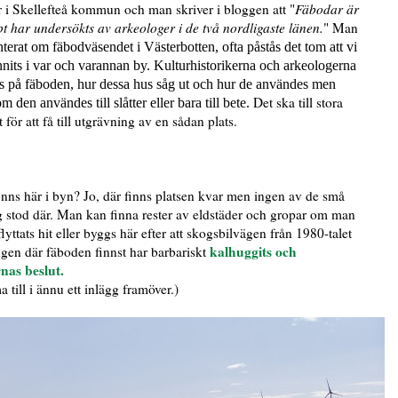
r i Skellefteå kommun och man skriver i bloggen att "
Fäbodar är
pt har undersökts av arkeologer i de två nordligaste länen.
" Man
nterat om fäbodväsendet i Västerbotten, ofta påstås det tom att vi
unnits i var och varannan by.
Kulturhistorikerna och arkeologerna
s på fäboden, hur dessa hus såg ut och hur de användes men
Det ska till stora
den användes till slåtter eller bara till bete.
 för att få till utgrävning av en sådan plats.
nns här i byn? Jo, där finns platsen kvar men ingen av de små
 stod där. Man kan finna rester av eldstäder och gropar om man
yttats hit eller byggs här efter att skogsbilvägen från 1980-talet
kalhuggits och
ngen där fäboden finnst har barbariskt
nas beslut.
till i ännu ett inlägg framöver.)