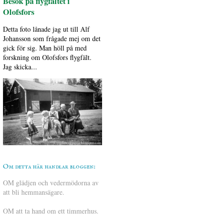
Besök på flygfältet i
Olofsfors
Detta foto lånade jag ut till Alf
Johansson som frågade mej om det
gick för sig. Man höll på med
forskning om Olofsfors flygfält.
Jag skicka...
Om detta här handlar bloggen:
OM glädjen och vedermödorna av
att bli hemmansägare.
OM att ta hand om ett timmerhus.