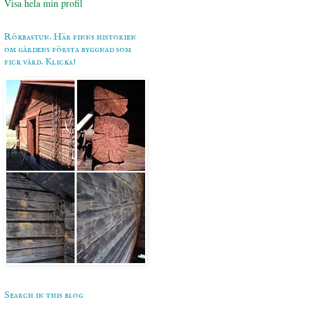
Visa hela min profil
Rökbastun. Här finns historien
om gårdens första byggnad som
fick vård. Klicka!
Search in this blog