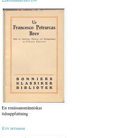
Långsamhetens lov
En renässansmänniskas
tidsuppfattning
Ett intresse