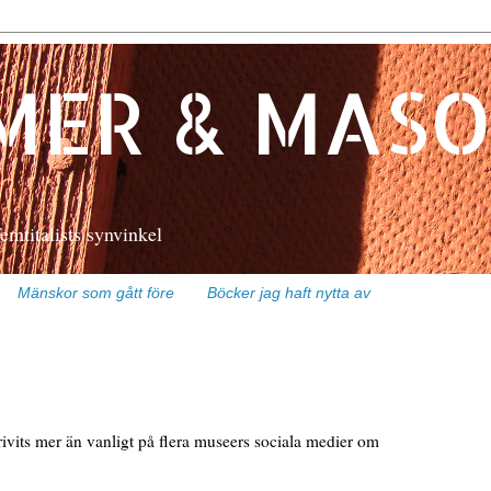
MMER & MASON
 femtitalists synvinkel
Mänskor som gått före
Böcker jag haft nytta av
krivits mer än vanligt på flera museers sociala medier om