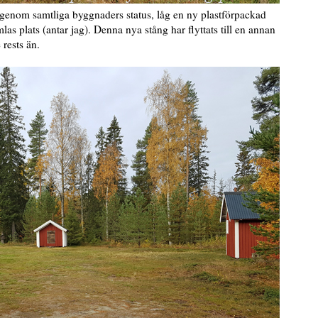
 igenom samtliga byggnaders status, låg en ny plastförpackad
las plats (antar jag). Denna nya stång har flyttats till en annan
rests än.