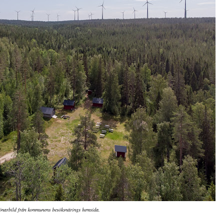
önarbild från kommunens besöksnärings hemsida.