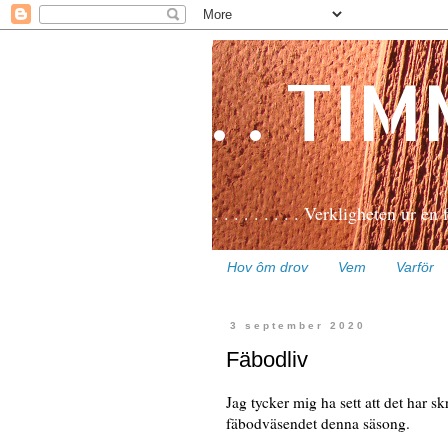
. . TI
. . . . . . . . . Verkligheten ur en
Hov ôm drov
Vem
Varför
3 september 2020
Fäbodliv
Jag tycker mig ha sett att det har s
fäbodväsendet denna säsong.