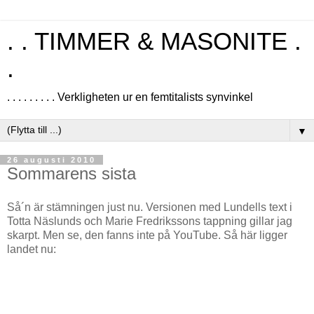
. . TIMMER & MASONITE .
.
. . . . . . . . . Verkligheten ur en femtitalists synvinkel
▼
26 augusti 2010
Sommarens sista
Så´n är stämningen just nu. Versionen med Lundells text i
Totta Näslunds och Marie Fredrikssons tappning gillar jag
skarpt. Men se, den fanns inte på YouTube. Så här ligger
landet nu: